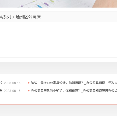
具系列
>
通州区公寓床
控
2023-08-15
这些二元次办公家具设计，你知道吗？_办公家具知识二元次
与
2023-08-15
办公家具屏风的小知识，你知道吗？_办公家具知识屏风办公