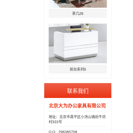
茶几26
前台系列5
联系我们
北京大为办公家具有限公司
地址：北京市昌平区小汤山镇后牛坊
村333号
Q Q：296385708